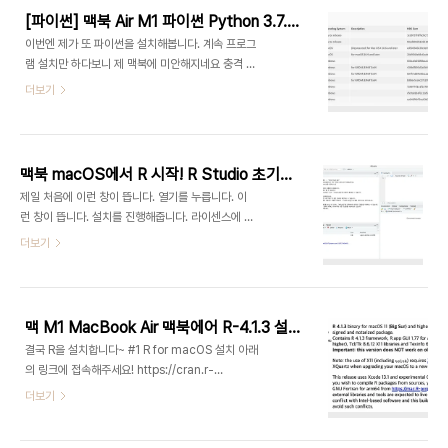
Pycharm IDE 설치 + 아나콘다 설치 이번엔 제가
[파이썬] 맥북 Air M1 파이썬 Python 3.7.5 설치 / Pycharm IDE 설치 + 아나콘다 설치
또 파이썬을 설치해봅니다. 계속 프로그램 설치만 하
이번엔 제가 또 파이썬을 설치해봅니다. 계속 프로그
다보니 제 맥북에 미안해지네요 충격 받은건 맥북
램 설치만 하다보니 제 맥북에 미안해지네요 충격 받
M1에는 이미 파이썬 2.7 버전이 깔려있습니다. 터미
은건 맥북 M1에는 이미 파이썬 2.7 버전이 깔려있습
더보기
널에서 python --version 입력해
니다. 터미널에서 python --version 입력해보시
mingmaengmong.tistory.com 아나콘다
면 2.7이 깔려있는 걸 확인 가능합니다. 하지만 제대
MacOS 버전은 여기에서 다운 가능하다!
로 코딩을 하려면 3버전을 설치하는 것이 좋다고 하
https://www.anaconda.com/prod..
니, 또 설치를 한번 해보겠어요 파이썬은 아래 링크에
맥북 macOS에서 R 시작! R Studio 초기 사용법! (R Studio 초기 설정)
서 다운 가능합니다!
제일 처음에 이런 창이 뜹니다. 열기를 누릅니다. 이
https://www.python.org/downloads/release/python-
런 창이 뜹니다. 설치를 진행해줍니다. 라이센스에 동
375/ Python Release Python 3.7.5 The
의하고 설치해줍니다. 저는 연세대학교 특강 1강. R
더보기
official home of the Python Programming
사용을 위한 준비 작업 - 백영민 교수님 강의를 들으
Language www.python.org 파이썬은 버전이
며 진행했습니다. 위의 Tools → Global options
여러가지가 있는데 버전 3.7.5가 안정성..
에 들어가시면 이런 창이 뜨는데, General 파트에
서 working directory를 설정할 수 있습니다. 그
맥 M1 MacBook Air 맥북에어 R-4.1.3 설치 방법 (R패키지, R, R Studio, Rtools)
리고 Appearance에서 원하는 대로 글씨, 글씨 사
결국 R을 설치합니다~ #1 R for macOS 설치 아래
이즈, 테마를 바꿀 수 있습니다. 저는 그냥 하얀 바탕
의 링크에 접속해주세요! https://cran.r-
에 검은 글씨 기본 사용! 그리고 저는 Pane Layout
project.org/bin/macosx/ R for macOS R
더보기
을 변경해보겠습니다. 원래는 위 사진처럼 Source
4.1.3 binary for macOS 10.13 (High Sierra)
아래에 Console이 있는데 보기 편하도록 아래와 같
and higher, Intel 64-bit build, signed and
이 변경했습니다. 취향 대로 변경하시면 되지만, 이..