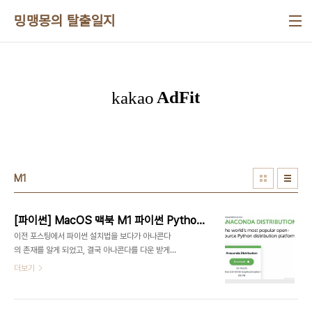
본문 바로가기
밍맹몽의 탈출일지
M1
[파이썬] MacOS 맥북 M1 파이썬 Python 아나콘다 설치
이전 포스팅에서 파이썬 설치법을 보다가 아나콘다
의 존재를 알게 되었고, 결국 아나콘다를 다운 받게
된 나. 파이썬과 아나콘다의 차이는 아래 포스팅에서
더보기
정리했으니 참고하세요!
https://mingmaengmong.tistory.com/28
[파이썬] 맥북 Air M1 파이썬 Python 3.7.5 설치 /