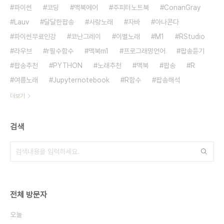
파이썬
코딩
맥북에어
주피터노트북
ConanGray
Lauv
달달한팝송
사랑노래
자바
아나콘다
파이썬무료인강
코난그레이
이별노래
M1
RStudio
라우브
r필수함수
맥북m1
프로그래밍언어
팝송듣기
팝송추천
PYTHON
노래추천
맥북
팝송
R
여름노래
Jupyternotebook
R함수
팝송해석
더보기
검색
전체 방문자
오늘