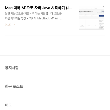
notarized package. Contains R 4.1.3
framework, R.app GUI 1.77 in 64-bit for
Mac 맥북 M1으로 자바 Java 시작하기 (Java 환경설정 + eclipse 이클립스)
Intel Macs, Tcl/Tk 8.6.6 X11 libraries and
일단 저는 코딩을 처음 시작하는 사람입니다. 코딩을
Texinfo 6.7. The latter two components
처음 시작하는 입장 + 거기에 MacBook M1 Air 사
are option cran.r-project.org m1 사용자인 저
용자로서.. Java와 이클립스를 설치하는데 너무 힘
더보기
희는 arm64를 다운 받습..
이 들었습니다. 일단 뭔지도 모르겠고, M1은 또 다른
걸 설치해야 한다고 하니.. 우여곡절이 있었지만 다른
분들이 블로그와 티스토리에 작성해주신 여러 포스
팅을 참고하여 드디어 성공할 수 있었습니다. 그래서
저도 다른 분들께 도움을 드리고 싶어 포스팅을 작성
하게 되었습니다. #1 MacBook M1 Air 저는 일단..
코딩을 하기 위해 이 제품을 구매하진 않았습니다. 하
지만 대학원생으로서 통계를 돌리는 과정에서 Java
공지사항
를 배울 필요성이 생겨 시작하게 되었습니다. 지금까
지는 맥북 M1 Air에서 Java를 문제없이 사용하고
있습니다. #2 Ja..
최근 포스트
태그